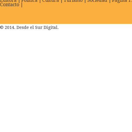
Editora |
Política |
Cultura |
Turismo |
Sociedad |
Página 11
Contacto |
© 2014. Desde el Sur Digital.