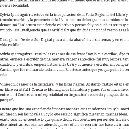
país. No conocía San Martín de los Andes y comentó que se impactó por el ento
nuestra localidad.
Sylvia Iparraguirre, estuvo en la inauguración de la Feria Regional del Libro y
transformación y la presencia de la IA, como uno de los grandes cambios en lo q
denominó “La lectura experiencia colectiva y personal” y no dudó es ser muy cr
mundo, esa Inteligencia que es Artificial y que sin duda no podrá reemplazar l
Dialogó con Desde el Sur Digital y esta charla abarcó diversos temas, y en el enc
vida cotidiana.
Sylvia Iparraguirre resaltó las razones de esa frase “soy lo que escribo”, dijo
atrás, empecé a escribir de una manera vergonzante-dice- fui muy lectora, tení
cuaderno y escribía, empecé Letras en la UBA y comencé a escribir sin compart
Castillo, que fue mi marido toda la vida. El detectó antes que yo, que podía hace
relata.
Vinieron los años de la dictadura, y las listas negras, Abelardo Castillo estaba 
un libro en
el
[Fn1]
Concurso Municipal de Literatura y gané. Fue un incentivo, 
entré en el Conicet con mi especialidad en lingüística” recuerda y después de es
parque”.
Cuenta que fue una experiencia importante para esos comienzos “muy humorí
así fueron seis las novelas. Soy lo que escribo significa que tengo muchas ideas,
existo cuando encuentro lo que quiero decir, son cuestiones personales. En ese 
dice mientras recordamos además que ese oficio de escribir nos hace vivir muc