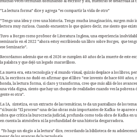
muchas veces terminan dominando al escritor y así, mientras se desarrolla la t
“La lectura forma” dice y agrega “es compartir la vida de otro”
“Tengo una idea y creo una historia. Tengo mucha imaginación, surgen más ide
lectora muy curiosa. Cuando encuentro lo que quiero decir, me siento que existo
Tuvo a Borges como profesor de Literatura Inglesa, una experiencia inolvidabl
seminario en el 2022 “ahora estoy escribiendo un libro sobre Borges, que ten
ese Seminario”.
Recordamos además que en el 2026 se cumplen 40 años de la muerte de este escri
la palabra y que dejó un legado maravilloso.
La nueva era, esta tecnología y el mundo visual, quizás desplace a los libros, per
IA, la escritora no dudó en afirmar que el libro “ese invento de hace 600 años,
honda, la lectura forma, si claro y transforma, creo que más allá de los avances 
una vida digna, siento que hay un choque de realidades cuando ves la pobreza de 
gente es otra”.
La IA, sintetiza, es un extracto de las temáticas, te da un pantallazo de los tema
“si buscás “El proceso”-una de las obras más importantes de Kafka- te aparece 
obra que critica la burocracia judicial, profunda como toda obra de Kafka en u
en cuenta la atmósfera ni la profundidad de una historia desgarradora.
“Yo hago un elogio a la lectura” dice, recordando la biblioteca de su adolescencia
pesar de los avances de la tecnología.