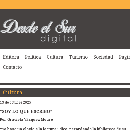
Editora
Política
Cultura
Turismo
Sociedad
Págin
Contacto
Cultura
13 de octubre 2025
“SOY LO QUE ESCRIBO”
Por Graciela Vázquez Moure
“Yo hago un elogio a la lectura” dice, recordando la biblioteca de su