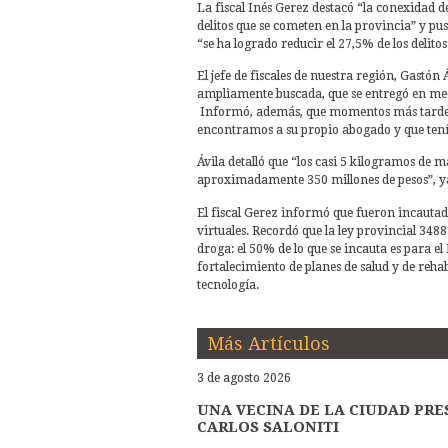
La fiscal Inés Gerez destacó “la conexidad d
delitos que se cometen en la provincia” y pu
“se ha logrado reducir el 27,5% de los delito
El jefe de fiscales de nuestra región, Gastón
ampliamente buscada, que se entregó en med
Informó, además, que momentos más tarde “p
encontramos a su propio abogado y que tení
Ávila detalló que “los casi 5 kilogramos de 
aproximadamente 350 millones de pesos”, ya 
El fiscal Gerez informó que fueron incautados 
virtuales. Recordó que la ley provincial 3488
droga: el 50% de lo que se incauta es para el
fortalecimiento de planes de salud y de rehab
tecnología.
Más Artículos
3 de agosto 2026
UNA VECINA DE LA CIUDAD PRE
CARLOS SALONITI