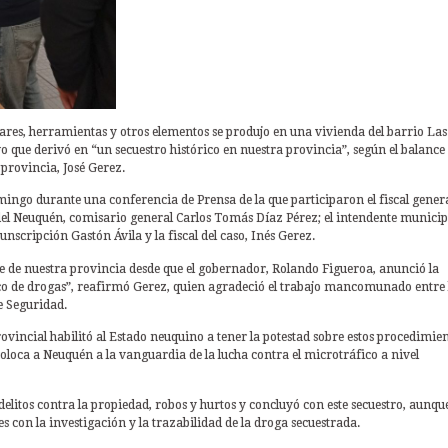
ulares, herramientas y otros elementos se produjo en una vivienda del barrio Las
o que derivó en “un secuestro histórico en nuestra provincia”, según el balance
 provincia, José Gerez.
mingo durante una conferencia de Prensa de la que participaron el fiscal gener
ía del Neuquén, comisario general Carlos Tomás Díaz Pérez; el intendente municip
ircunscripción Gastón Ávila y la fiscal del caso, Inés Gerez.
e de nuestra provincia desde que el gobernador, Rolando Figueroa, anunció la
fico de drogas”, reafirmó Gerez, quien agradeció el trabajo mancomunado entre 
 de Seguridad.
vincial habilitó al Estado neuquino a tener la potestad sobre estos procedimien
 coloca a Neuquén a la vanguardia de la lucha contra el microtráfico a nivel
litos contra la propiedad, robos y hurtos y concluyó con este secuestro, aunque
s con la investigación y la trazabilidad de la droga secuestrada.