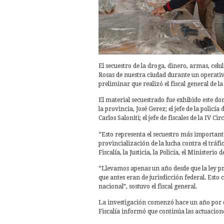
El secuestro de la droga, dinero, armas, cel
Rosas de nuestra ciudad durante un operativ
preliminar que realizó el fiscal general de la
El material secuestrado fue exhibido este do
la provincia, José Gerez; el jefe de la polic
Carlos Saloniti; el jefe de fiscales de la IV C
“Esto representa el secuestro más important
provincialización de la lucha contra el trá
Fiscalía, la Justicia, la Policía, el Ministerio
“Llevamos apenas un año desde que la ley pro
que antes eran de jurisdicción federal. Esto
nacional”, sostuvo el fiscal general.
La investigación comenzó hace un año por de
Fiscalía informó que continúa las actuacione