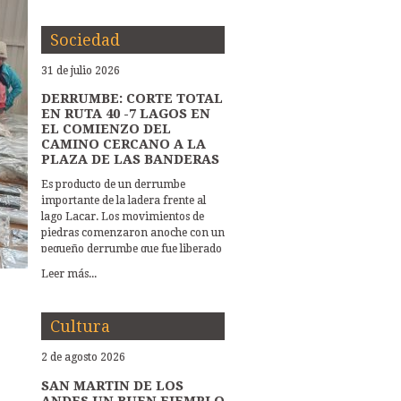
Sociedad
31 de julio 2026
DERRUMBE: CORTE TOTAL
EN RUTA 40 -7 LAGOS EN
EL COMIENZO DEL
CAMINO CERCANO A LA
PLAZA DE LAS BANDERAS
Es producto de un derrumbe
importante de la ladera frente al
lago Lacar. Los movimientos de
piedras comenzaron anoche con un
pequeño derrumbe que fue liberado
por Vialidad Nacional, y esta
Leer más...
mañana a primera hora la caida de
piedras ocupa tota la ruta. Y hay
peligro de más deslizamientos.
Cultura
Trabaja Vialidad Nacional,
Protección Civil y Hidráulica
2 de agosto 2026
Municipal EL DERRUMBE EN LA
RUTA 40-SIETE LAGOS DEMANDA
SAN MARTIN DE LOS
LA INTERVENCION DE VARIAS
ANDES UN BUEN EJEMPLO