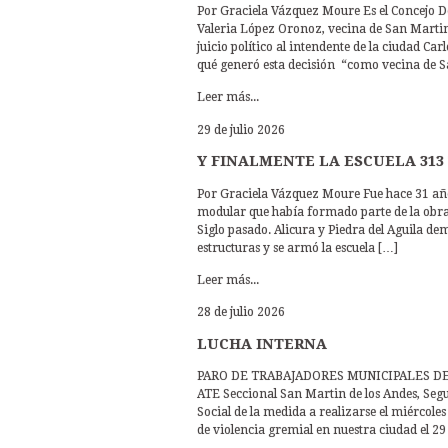
Por Graciela Vázquez Moure Es el Concejo De
Valeria López Oronoz, vecina de San Martin d
juicio político al intendente de la ciudad Ca
qué generó esta decisión “como vecina de 
Leer más...
29 de julio 2026
Y FINALMENTE LA ESCUELA 313
Por Graciela Vázquez Moure Fue hace 31 añ
modular que había formado parte de la obra d
Siglo pasado. Alicura y Piedra del Aguila d
estructuras y se armó la escuela […]
Leer más...
28 de julio 2026
LUCHA INTERNA
PARO DE TRABAJADORES MUNICIPALES DE A
ATE Seccional San Martin de los Andes, Seg
Social de la medida a realizarse el miércol
de violencia gremial en nuestra ciudad el 29 