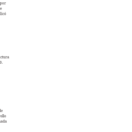
 por
de
licó
uctura
0.
de
ollo
nada