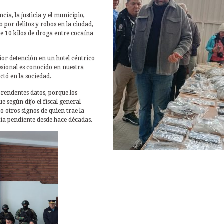
cia, la justicia y el municipio,
 por delitos y robos en la ciudad,
e 10 kilos de droga entre cocaína
ior detención en un hotel céntrico
esional es conocido en nuestra
tó en la sociedad.
rendentes datos, porque los
e según dijo el fiscal general
o otros signos de quien trae la
ria pendiente desde hace décadas.