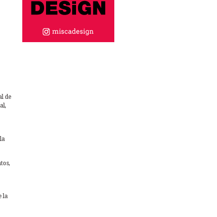
al de
al,
la
tos,
 la