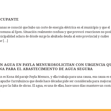
OCUPANTE
s se conoció que hubo un corte de energía eléctrica en el municipio y que el
comuna al Epen. Situación realmente confusa y que provocó reacciones no posi
cipalidad aclara de dónde surge la abultada deuda al ente provincial y cuáles
ar […]
SIN AGUA EN PAYLA MENUKOSOLICITAN CON URGENCIA Q
RNA PARA EL ABASTECIMIENTO DE AGUA SEGURA
 es Kona del paraje Payla Menuco, y ella trabaja para una causa, esa causa es e
apuche Curruhuinca que desde hace décadas pide ser considerada para mejorar
por la falta de obras. El agua, es una de ellas, hace unos días mantuve un cont
]