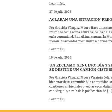
Leer más...
27 de julio 2026
ACLARAN UNA SITUACION PRE
Por Graciela Vázquez Moure Hace unas semana
mismo se debía a una abultada deuda de la 
en la comunidad. Esta última semana la Muni
fueron los acuerdos que tienden a normaliz
Leer más...
10 de julio 2026
UN RECLAMO GENUINO: DÍA 3 
SE DESTINE UN CAMIÓN CISTE
Por Graciela Vázquez Moure Virginia Colipan
bienestar de su comunidad, la Comunidad M
cuestiones ambientales, muchas veces dañada 
con Virginia, a raíz de la publicación del […
Leer más...