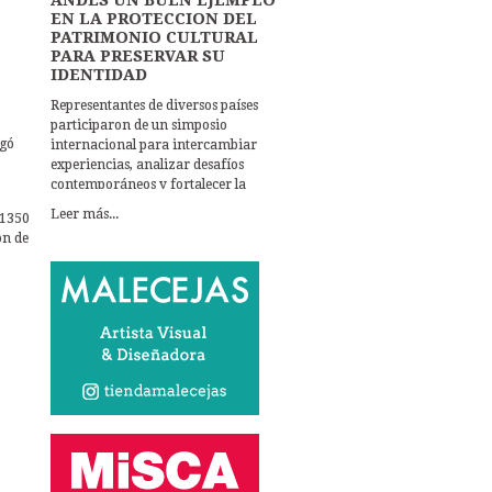
INSTITUCIONES […]
EN LA PROTECCION DEL
PATRIMONIO CULTURAL
PARA PRESERVAR SU
IDENTIDAD
Representantes de diversos países
participaron de un simposio
egó
internacional para intercambiar
experiencias, analizar desafíos
contemporáneos y fortalecer la
cooperación en torno a la
Leer más...
 1350
protección del patrimonio cultural.
ón de
El encuentro se realizó en la ciudad
de Resistencia, en el marco de la
Bienal del Chaco, el Simposio
Internacional y Reunión Anual
ICLAFI–ICOMOS 2026, una de las
instancias globales con mayor
reconocimiento en materia de
patrimonio cultural. A lo largo de
tres […]