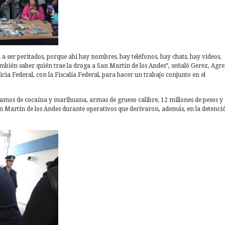
an a ser peritados, porque ahí hay nombres, hay teléfonos, hay chats, hay videos,
ambién saber quién trae la droga a San Martín de los Andes”, señaló Gerez, Agr
ia Federal, con la Fiscalía Federal, para hacer un trabajo conjunto en el
mos de cocaína y marihuana, armas de grueso calibre, 12 millones de pesos y
San Martín de los Andes durante operativos que derivaron, además, en la detenci