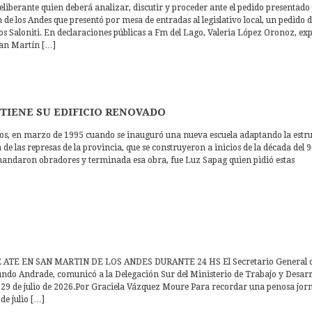
liberante quien deberá analizar, discutir y proceder ante el pedido presentado
e los Andes que presentó por mesa de entradas al legislativo local, un pedido 
rlos Saloniti. En declaraciones públicas a Fm del Lago, Valeria López Oronoz, exp
San Martín […]
 TIENE SU EDIFICIO RENOVADO
os, en marzo de 1995 cuando se inauguró una nueva escuela adaptando la estr
e las represas de la provincia, que se construyeron a inicios de la década del 9
emandaron obradores y terminada esa obra, fue Luz Sapag quien pidió estas
TE EN SAN MARTIN DE LOS ANDES DURANTE 24 HS El Secretario General 
undo Andrade, comunicó a la Delegación Sur del Ministerio de Trabajo y Desarr
es 29 de julio de 2026.Por Graciela Vázquez Moure Para recordar una penosa jor
de julio […]