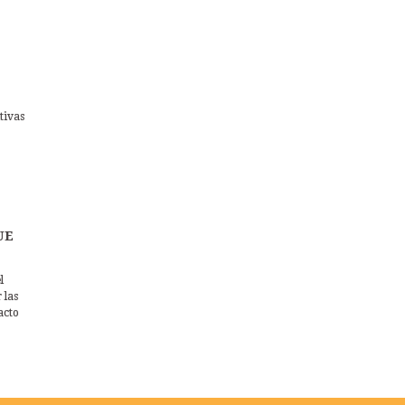
tivas
UE
l
 las
acto