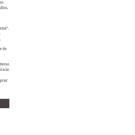
os
fico,
ona”.
e
.
e de
eteras
tra la
mprar