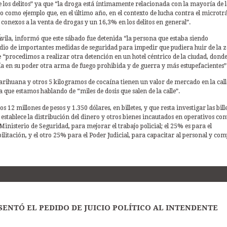
e los delitos” ya que “la droga está íntimamente relacionada con la mayoría de l
so como ejemplo que, en el último año, en el contexto de lucha contra el microtrá
s conexos a la venta de drogas y un 16,3% en los delitos en general”.
 Ávila, informó que este sábado fue detenida “la persona que estaba siendo
io de importantes medidas de seguridad para impedir que pudiera huir de la z
rocedimos a realizar otra detención en un hotel céntrico de la ciudad, dond
a en su poder otra arma de fuego prohibida y de guerra y más estupefacientes”
marihuana y otros 5 kilogramos de cocaína tienen un valor de mercado en la call
que estamos hablando de “miles de dosis que salen de la calle”.
12 millones de pesos y 1.350 dólares, en billetes, y que resta investigar las bill
 establece la distribución del dinero y otros bienes incautados en operativos con
 Ministerio de Seguridad, para mejorar el trabajo policial; el 25% es para el
ilitación, y el otro 25% para el Poder Judicial, para capacitar al personal y co
SENTÓ EL PEDIDO DE JUICIO POLÍTICO AL INTENDENTE