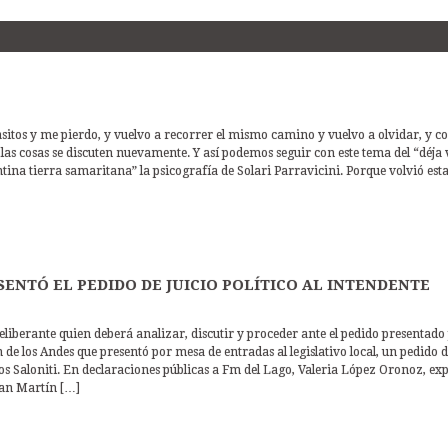
asitos y me pierdo, y vuelvo a recorrer el mismo camino y vuelvo a olvidar, y 
 las cosas se discuten nuevamente. Y así podemos seguir con este tema del “déja 
na tierra samaritana” la psicografía de Solari Parravicini. Porque volvió est
SENTÓ EL PEDIDO DE JUICIO POLÍTICO AL INTENDENTE
liberante quien deberá analizar, discutir y proceder ante el pedido presentado
e los Andes que presentó por mesa de entradas al legislativo local, un pedido 
rlos Saloniti. En declaraciones públicas a Fm del Lago, Valeria López Oronoz, exp
San Martín […]