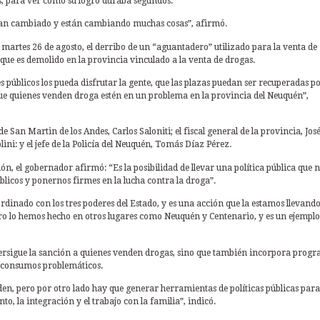
us, para ver como su logro duraba segundos.
an cambiado y están cambiando muchas cosas”, afirmó.
 martes 26 de agosto, el derribo de un “aguantadero” utilizado para la venta de
e que es demolido en la provincia vinculado a la venta de drogas.
 públicos los pueda disfrutar la gente, que las plazas puedan ser recuperadas po
 que quienes venden droga estén en un problema en la provincia del Neuquén”,
San Martin de los Andes, Carlos Saloniti; el fiscal general de la provincia, Jos
ini: y el jefe de la Policía del Neuquén, Tomás Díaz Pérez.
ión, el gobernador afirmó: “Es la posibilidad de llevar una política pública que 
úblicos y ponernos firmes en la lucha contra la droga”.
dinado con los tres poderes del Estado, y es una acción que la estamos llevand
ro lo hemos hecho en otros lugares como Neuquén y Centenario, y es un ejemplo
persigue la sanción a quienes venden drogas, sino que también incorpora prog
n consumos problemáticos.
den, pero por otro lado hay que generar herramientas de políticas públicas para
o, la integración y el trabajo con la familia”, indicó.