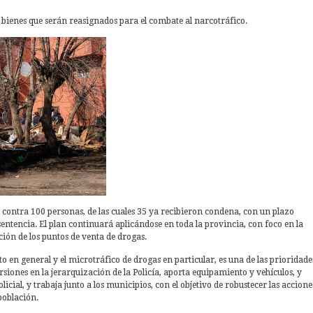
bienes que serán reasignados para el combate al narcotráfico.
contra 100 personas, de las cuales 35 ya recibieron condena, con un plazo
sentencia. El plan continuará aplicándose en toda la provincia, con foco en la
ción de los puntos de venta de drogas.
to en general y el microtráfico de drogas en particular, es una de las prioridade
siones en la jerarquización de la Policía, aporta equipamiento y vehículos, y
cial, y trabaja junto a los municipios, con el objetivo de robustecer las accione
población.