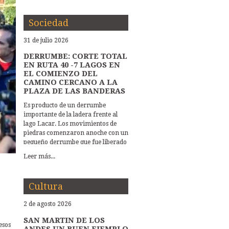
Sociedad
31 de julio 2026
DERRUMBE: CORTE TOTAL
EN RUTA 40 -7 LAGOS EN
EL COMIENZO DEL
CAMINO CERCANO A LA
PLAZA DE LAS BANDERAS
Es producto de un derrumbe
importante de la ladera frente al
lago Lacar. Los movimientos de
piedras comenzaron anoche con un
pequeño derrumbe que fue liberado
por Vialidad Nacional, y esta
Leer más...
mañana a primera hora la caida de
piedras ocupa tota la ruta. Y hay
peligro de más deslizamientos.
Cultura
Trabaja Vialidad Nacional,
Protección Civil y Hidráulica
2 de agosto 2026
Municipal EL DERRUMBE EN LA
RUTA 40-SIETE LAGOS DEMANDA
SAN MARTIN DE LOS
esos
LA INTERVENCION DE VARIAS
ANDES UN BUEN EJEMPLO