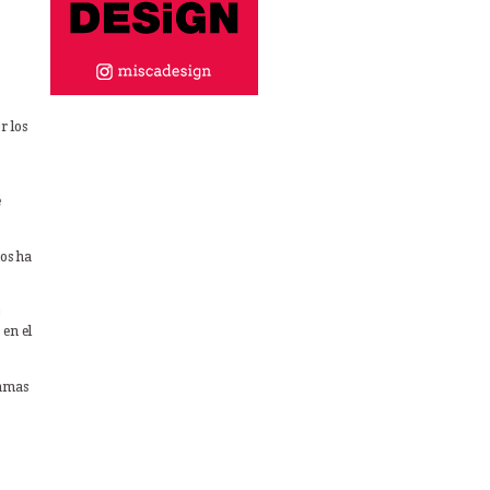
r los
é
nos ha
o
 en el
ramas