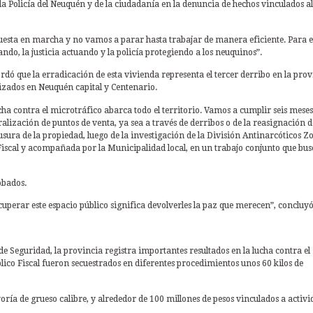
 Policía del Neuquén y de la ciudadanía en la denuncia de hechos vinculados al
uesta en marcha y no vamos a parar hasta trabajar de manera eficiente. Para e
ndo, la justicia actuando y la policía protegiendo a los neuquinos”.
cordó que la erradicación de esta vivienda representa el tercer derribo en la pro
alizados en Neuquén capital y Centenario.
cha contra el microtráfico abarca todo el territorio. Vamos a cumplir seis meses
lización de puntos de venta, ya sea a través de derribos o de la reasignación d
usura de la propiedad, luego de la investigación de la División Antinarcóticos Z
 Fiscal y acompañada por la Municipalidad local, en un trabajo conjunto que bus
obados.
cuperar este espacio público significa devolverles la paz que merecen”, concluyó
de Seguridad, la provincia registra importantes resultados en la lucha contra el
lico Fiscal fueron secuestrados en diferentes procedimientos unos 60 kilos de
ría de grueso calibre, y alrededor de 100 millones de pesos vinculados a activi