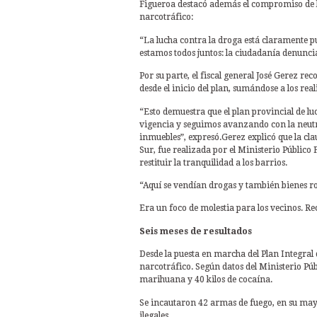
Figueroa destacó además el compromiso de la
narcotráfico:
“La lucha contra la droga está claramente p
estamos todos juntos: la ciudadanía denuncia
Por su parte, el fiscal general José Gerez re
desde el inicio del plan, sumándose a los re
“Esto demuestra que el plan provincial de lu
vigencia y seguimos avanzando con la neutra
inmuebles”, expresó.Gerez explicó que la cla
Sur, fue realizada por el Ministerio Público
restituir la tranquilidad a los barrios.
“Aquí se vendían drogas y también bienes r
Era un foco de molestia para los vecinos. Re
Seis meses de resultados
Desde la puesta en marcha del Plan Integral 
narcotráfico. Según datos del Ministerio Púb
marihuana y 40 kilos de cocaína.
Se incautaron 42 armas de fuego, en su mayo
ilegales.