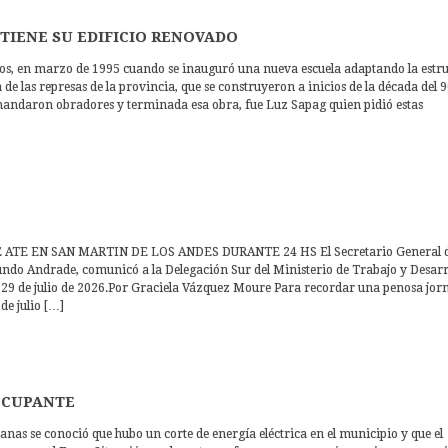
 TIENE SU EDIFICIO RENOVADO
os, en marzo de 1995 cuando se inauguró una nueva escuela adaptando la estr
e las represas de la provincia, que se construyeron a inicios de la década del 9
emandaron obradores y terminada esa obra, fue Luz Sapag quien pidió estas
TE EN SAN MARTIN DE LOS ANDES DURANTE 24 HS El Secretario General 
undo Andrade, comunicó a la Delegación Sur del Ministerio de Trabajo y Desarr
es 29 de julio de 2026.Por Graciela Vázquez Moure Para recordar una penosa jor
de julio […]
OCUPANTE
s se conoció que hubo un corte de energía eléctrica en el municipio y que el