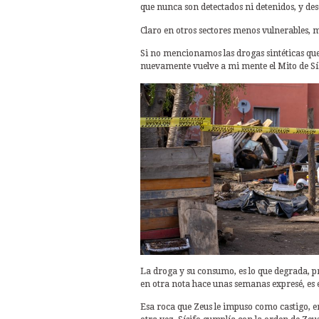
que nunca son detectados ni detenidos, y des
Claro en otros sectores menos vulnerables, má
Si no mencionamos las drogas sintéticas qu
nuevamente vuelve a mi mente el Mito de Sís
La droga y su consumo, es lo que degrada, p
en otra nota hace unas semanas expresé, es e
Esa roca que Zeus le impuso como castigo, era