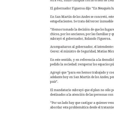
otra vez, Sísifo cumplía con la orden de Ze
El gobernador Figueroa dijo “En Neuquén h
En San Martín de los Andes se concretó, este
estupefacientes. Se trata del tercer inmuebl
“Hemos tomado la decisión de que los lugares
chicos, por los ancianos, por las familias y
subrayó el gobernador, Rolando Figueroa.
Acompañaron al gobernador, el intendente de 
Gerez: el ministro de Seguridad, Matías Nicol
En este sentido, y en referencia a la demolic
pedido la sociedad: recuperar los espacios p
Agregó que “para eso hemos trabajado y coor
adelante hoy en San Martín de los Andes, pe
país”.
El mandatario subrayó que el plan no sólo 
destinados a la atención de las personas co
“Por un lado hay que castigar a quienes ven
abordar esta problemática desde el tratamient