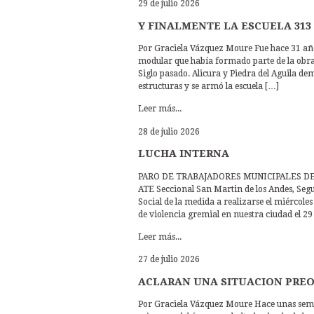
29 de julio 2026
Y FINALMENTE LA ESCUELA 313
Por Graciela Vázquez Moure Fue hace 31 añ
modular que había formado parte de la obra d
Siglo pasado. Alicura y Piedra del Aguila d
estructuras y se armó la escuela […]
Leer más...
28 de julio 2026
LUCHA INTERNA
PARO DE TRABAJADORES MUNICIPALES DE A
ATE Seccional San Martin de los Andes, Seg
Social de la medida a realizarse el miércol
de violencia gremial en nuestra ciudad el 29 
Leer más...
27 de julio 2026
ACLARAN UNA SITUACION PRE
Por Graciela Vázquez Moure Hace unas semana