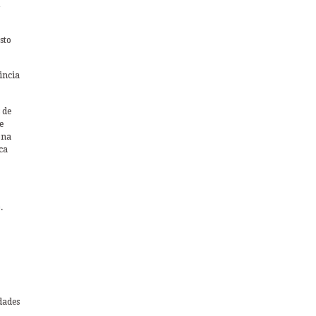
sto
vincia
 de
e
ona
ca
.
dades