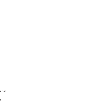
s del
s