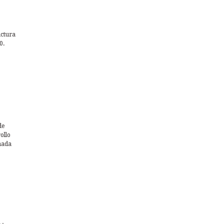
uctura
0.
de
ollo
nada