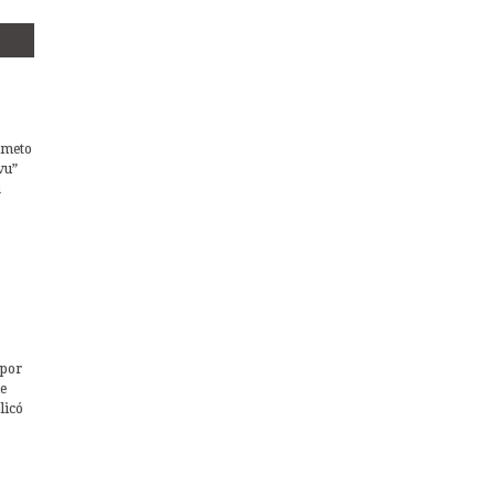
cometo
vu”
a
 por
de
licó