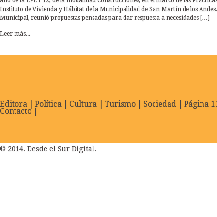
año de la EPET 12, de la modalidad Construcciones, en el marco de las Prácticas
Instituto de Vivienda y Hábitat de la Municipalidad de San Martín de los Andes. 
Municipal, reunió propuestas pensadas para dar respuesta a necesidades […]
Leer más...
Editora |
Política |
Cultura |
Turismo |
Sociedad |
Página 11
Contacto |
© 2014. Desde el Sur Digital.