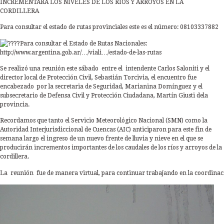
INCREMENTARA LOS NIVELES DE LOS RIOS Y ARROYOS EN LA
CORDILLERA
Para consultar el estado de rutas provinciales este es el número: 08103337882
Para consultar el Estado de Rutas Nacionales:
http://www.argentina.gob.ar/…/viali…/estado-de-las-rutas
Se realizó una reunión este sábado entre el intendente Carlos Saloniti y el
director local de Protección Civil, Sebastián Torcivia, el encuentro fue
encabezado por la secretaria de Seguridad, Marianina Domínguez y el
subsecretario de Defensa Civil y Protección Ciudadana, Martín Giusti dela
provincia.
Recordamos que tanto el Servicio Meteorológico Nacional (SMN) como la
Autoridad Interjurisdiccional de Cuencas (AIC) anticiparon para este fin de
semana largo el ingreso de un nuevo frente de lluvia y nieve en el que se
producirán incrementos importantes de los caudales de los ríos y arroyos de la
cordillera.
La reunión fue de manera virtual, para continuar trabajando en la coordinació