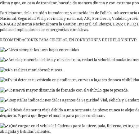
clima y que, en caso de transitar, hacerlo de manera diurna y con extrema pre
Participaron de la reunión intendentes; y autoridades de Policía, subsecretaría
Nacional; Seguridad Vial provincial y nacional; AIC; Bomberos; Vialidad provinci
SINAGIR (Sistema Nacional para la Gestión Integral del Riesgo), EPAS; OPT
públicos implicados en las emergencias climáticas.
RECOMENDACIONES PARA CIRCULAR EN CONDICIONES DE HIELO Y NIEVE:
Llevá siempre las luces bajas encendidas
Ante la presencia de hielo y nieve en ruta, reducí la velocidad paulatiname
No realices maniobras bruscas.
Evitá detener tu vehículo en pendientes, curvas o lugares de poca visibilida
Conservá mayor distancia de frenado con el vehículo que te precede.
Respetá las indicaciones de los agentes de Seguridad Vial, Policía y Genda
Si debés detener tu viaje debido a una tormenta de nieve: nunca te alejes 
despierto. Esperá que llegue el auxilio para poder continuar.
¿Qué cargar en el vehículo? Cadenas para la nieve, pala, linterna, eslinga
abrigada y bebidas calientes.