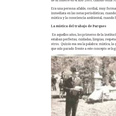
de su muerte en el año 2009, cuando tenía 9
Era una persona afable, cordial, muy forma
inmediata en las notas periodísticas, cuando 
mística y la consciencia ambiental, cuando h
La mística del trabajo de Parques
En aquellos años, los primeros de la institu
estaban perfectas, cuidadas, limpias, respet
otros. Quizás esa sea la palabra: mística, 
que solo parado frente a este concepto se lo