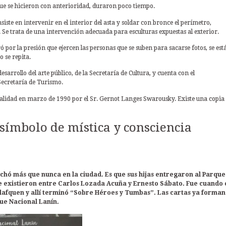
ue se hicieron con anterioridad, duraron poco tiempo.
siste en intervenir en el interior del asta y soldar con bronce el perímetro,
 Se trata de una intervención adecuada para esculturas expuestas al exterior.
ó por la presión que ejercen las personas que se suben para sacarse fotos, se est
 se repita.
sarrollo del arte público, de la Secretaría de Cultura, y cuenta con el
ecretaría de Turismo.
palidad en marzo de 1990 por el Sr. Gernot Langes Swarousky. Existe una copia
símbolo de mística y consciencia
hó más que nunca en la ciudad. Es que sus hijas entregaron al Parque
ue existieron entre Carlos Lozada Acuña y Ernesto Sábato. Fue cuando 
ulafquen y allí terminó “Sobre Héroes y Tumbas”. Las cartas ya forman
que Nacional Lanín.