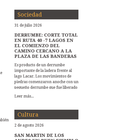
Sociedad
31 de julio 2026
DERRUMBE: CORTE TOTAL
EN RUTA 40 -7 LAGOS EN
EL COMIENZO DEL
CAMINO CERCANO A LA
PLAZA DE LAS BANDERAS
Es producto de un derrumbe
importante de la ladera frente al
de
lago Lacar. Los movimientos de
piedras comenzaron anoche con un
pequeño derrumbe que fue liberado
por Vialidad Nacional, y esta
Leer más...
mañana a primera hora la caida de
piedras ocupa tota la ruta. Y hay
peligro de más deslizamientos.
Cultura
Trabaja Vialidad Nacional,
mbién
Protección Civil y Hidráulica
2 de agosto 2026
Municipal EL DERRUMBE EN LA
RUTA 40-SIETE LAGOS DEMANDA
SAN MARTIN DE LOS
LA INTERVENCION DE VARIAS