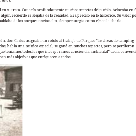
1 años.
l en su trato. Conocía profundamente muchos secretos del pueblo. Aclaraba en
algún recuerdo se alejaba de la realidad. Era preciso en lo histórico. Su valor po
ablaba de los parques nacionales, siempre surgía como eje en la charla.
ción, don Carlos asignaba un rótulo al trabajo de Parques “las áreas de camping
adas, había una mística especial, se ganó en muchos aspectos, pero se perdieron
la que teníamos todos los que incorporamos conciencia ambiental” decía convenc
gran más objetivos que enriquecen a todos.