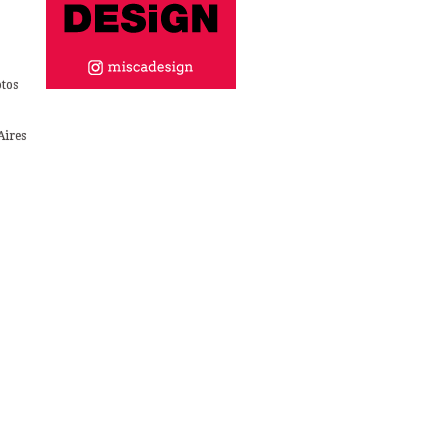
otos
Aires