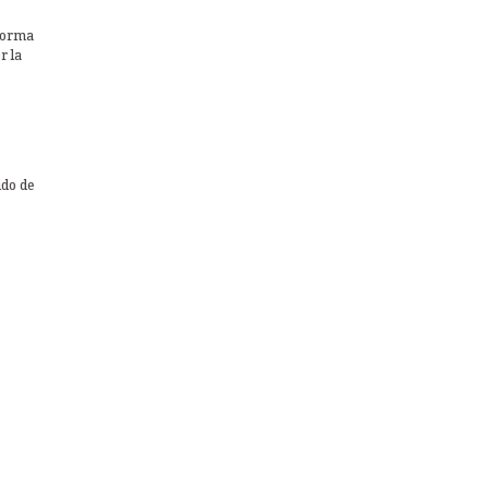
 forma
r la
ido de